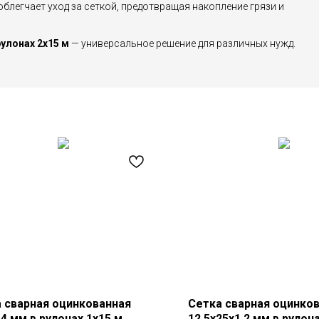
облегчает уход за сеткой, предотвращая накопление грязи и
рулонах 2х15 м
— универсальное решение для различных нужд.
 сварная оцинкованная
Сетка сварная оцинко
,4 мм в рулонах 1х15 м
12,5х25х1,2 мм в рулон