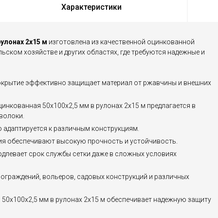
Характеристики
рулонах 2х15 м
изготовлена из качественной оцинкованной
льском хозяйстве и других областях, где требуются надежные и
окрытие эффективно защищает материал от ржавчины и внешних
оцинкованная 50х100х2,5 мм в рулонах 2х15 м предлагается в
волоки.
о адаптируется к различным конструкциям.
ния обеспечивают высокую прочность и устойчивость.
одлевает срок службы сетки даже в сложных условиях
я ограждений, вольеров, садовых конструкций и различных
я 50х100х2,5 мм в рулонах 2х15 м обеспечивает надежную защиту