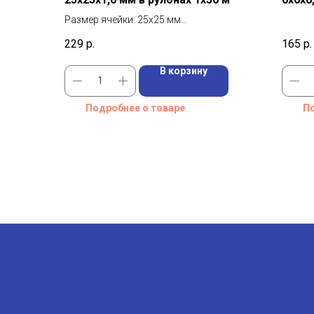
Размер ячейки: 25х25 мм
Размер рулона: 1х50 м
229
р.
165
р.
Диаметр проволоки: 1,6 мм
В корзину
Подробнее о товаре
По