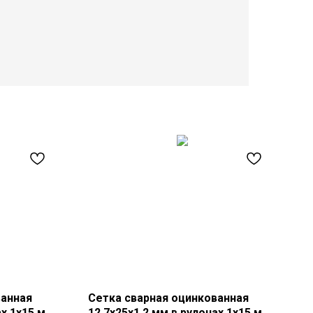
ванная
Сетка сварная оцинкованная
ах 1х15 м
12,7х25х1,2 мм в рулонах 1х15 м