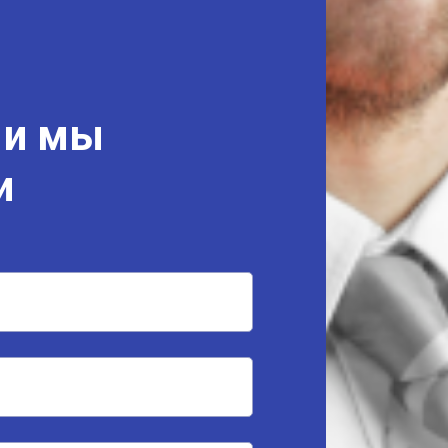
 и мы
и