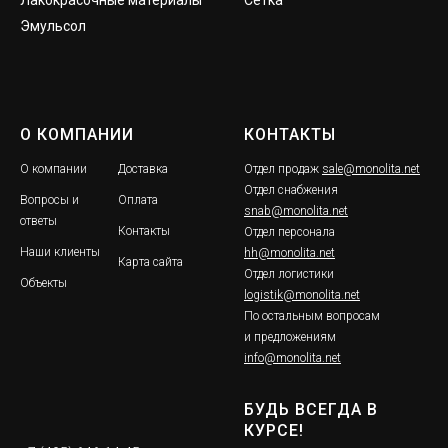
Эмульсол
О КОМПАНИИ
КОНТАКТЫ
О компании
Доставка
Отдел продаж
sale@monolita.net
Отдел снабжения
Вопросы и
Оплата
snab@monolita.net
ответы
Контакты
Отдел персонала
Наши клиенты
hh@monolita.net
Карта сайта
Отдел логистики
Объекты
logistik@monolita.net
По остальным вопросам
и предложениям
info@monolita.net
БУДЬ ВСЕГДА В
КУРСЕ!