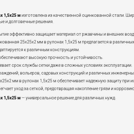
х 1,5х25 м
изготовлена из качественной оцинкованной стали. Шир
ные и долговечные решения.
ытие эффективно защищает материал от ржавчины и внешних возд
нкованная 25х25х2 мм в рулонах 1,5х25 м предлагается в различны
адаптируется к различным конструкциям.
 обеспечивают высокую прочность и устойчивость.
евает срок службы сетки даже в сложных условиях эксплуатации.
граждений, вольеров, садовых конструкций и различных инженерны
5х25х2 мм в рулонах 1,5х25 м обеспечивает надежную защиту при 
егчает уход за сеткой, предотвращая накопление грязи и коррозию
х 1,5х25 м
— универсальное решение для различных нужд.