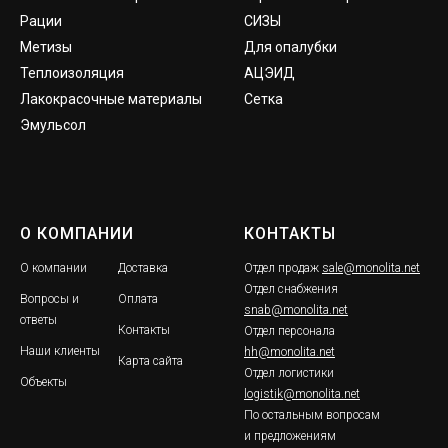
Рации
СИЗЫ
Метизы
Для опалубки
Теплоизоляция
АЦЭИД
Лакокрасочные материалы
Сетка
Эмульсол
О КОМПАНИИ
КОНТАКТЫ
О компании
Доставка
Отдел продаж
sale@monolita.net
Отдел снабжения
Вопросы и
Оплата
snab@monolita.net
ответы
Контакты
Отдел персонала
Наши клиенты
hh@monolita.net
Карта сайта
Отдел логистики
Объекты
logistik@monolita.net
По остальным вопросам
и предложениям