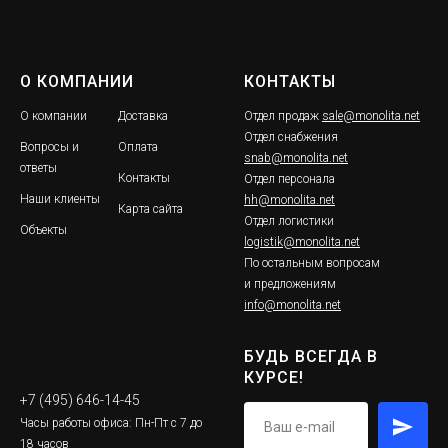
О КОМПАНИИ
КОНТАКТЫ
О компании
Доставка
Отдел продаж
sale@monolita.net
Отдел снабжения
Вопросы и
Оплата
snab@monolita.net
ответы
Контакты
Отдел персонала
Наши клиенты
hh@monolita.net
Карта сайта
Отдел логистики
Объекты
logistik@monolita.net
По остальным вопросам
и предложениям
info@monolita.net
БУДЬ ВСЕГДА В
КУРСЕ!
+7 (495) 646-14-45
Часы работы офиса: Пн-Пт с 7 до
18 часов