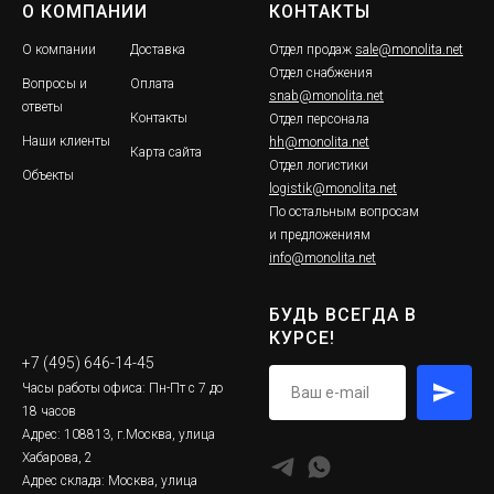
О КОМПАНИИ
КОНТАКТЫ
О компании
Доставка
Отдел продаж
sale@monolita.net
Отдел снабжения
Вопросы и
Оплата
snab@monolita.net
ответы
Контакты
Отдел персонала
Наши клиенты
hh@monolita.net
Карта сайта
Отдел логистики
Объекты
logistik@monolita.net
По остальным вопросам
и предложениям
info@monolita.net
БУДЬ ВСЕГДА В
КУРСЕ!
+7 (495) 646-14-45
Часы работы офиса: Пн-Пт с 7 до
18 часов
Адрес: 108813, г.Москва, улица
Хабарова, 2
Адрес склада: Москва, улица