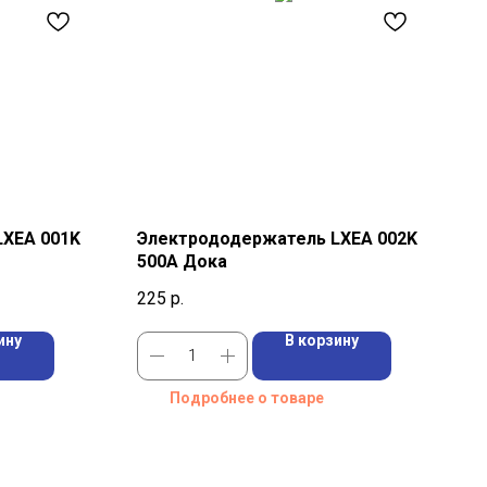
LXEA 001K
Электрододержатель LXEA 002K
500A Дока
225
р.
ину
В корзину
Подробнее о товаре