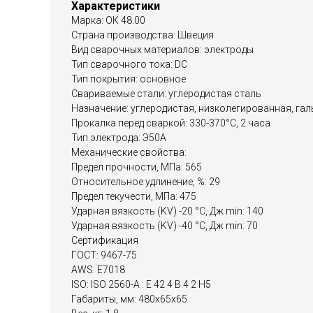
Характеристики
Марка: ОК 48.00
Страна производства: Швеция
Вид сварочных материалов: электроды
Тип сварочного тока: DC
Тип покрытия: основное
Свариваемые стали: углеродистая сталь
Назначение: углеродистая, низколегированная, га
Прокалка перед сваркой: 330-370°С, 2 часа
Тип электрода: Э50А
Механические свойства:
Предел прочности, МПа: 565
Относительное удлинение, %: 29
Предел текучести, МПа: 475
Ударная вязкость (KV) -20 °C, Дж min: 140
Ударная вязкость (KV) -40 °C, Дж min: 70
Сертификация
ГОСТ: 9467-75
AWS: E7018
ISO: ISO 2560-A : E 42 4 B 4 2 H5
Габариты, мм: 480x65x65