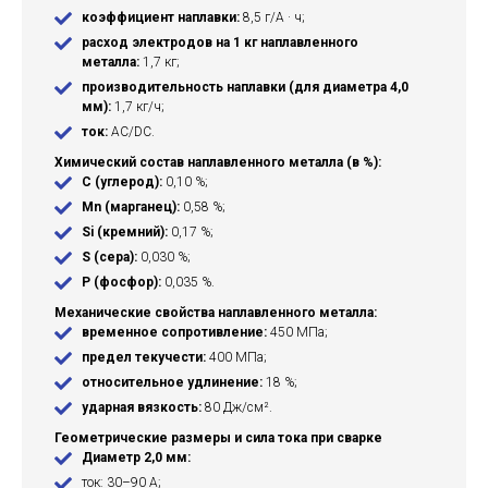
коэффициент наплавки:
8,5 г/А · ч;
расход электродов на 1 кг наплавленного
металла:
1,7 кг;
производительность наплавки (для диаметра 4,0
мм):
1,7 кг/ч;
ток:
AC/DC.
Химический состав наплавленного металла (в %):
C (углерод):
0,10 %;
Mn (марганец):
0,58 %;
Si (кремний):
0,17 %;
S (сера):
0,030 %;
P (фосфор):
0,035 %.
Механические свойства наплавленного металла:
временное сопротивление:
450 МПа;
предел текучести:
400 МПа;
относительное удлинение:
18 %;
ударная вязкость:
80 Дж/см².
Геометрические размеры и сила тока при сварке
Диаметр 2,0 мм:
ток: 30–90 А;