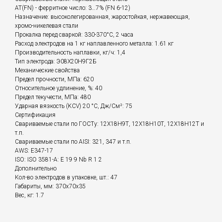
АТ(FN) - ферритное число: 3…7% (FN 6-12)
Назначение: высоколегированная, жаростойкая, нержавеющая,
хромо-никелевая стали
Прокалка перед сваркой: 330-370°С, 2 часа
Расход электродов на 1 кг наплавленного металла: 1.61 кг
Производительность наплавки, кг/ч: 1,4
Тип электрода: Э08Х20Н9Г2Б
Механические свойства
Предел прочности, МПа: 620
Относительное удлинение, %: 40
Предел текучести, МПа: 480
Ударная вязкость (KCV) 20 °C, Дж/См²: 75
Сертификация
Свариваемые стали по ГОСТу: 12Х18Н9Т, 12Х18Н10Т, 12Х18Н12Т и
т.п.
Свариваемые стали по AISI: 321, 347 и т.п.
AWS: E347-17
ISO: ISO 3581-A: E 19 9 Nb R 1 2
Дополнительно
Кол-во электродов в упаковке, шт.: 47
Габариты, мм: 370x70x35
Вес, кг: 1.7