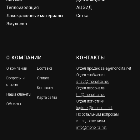
Теплоизоляция
АЦЭИД
Лакокрасочные материалы
Сетка
Эмульсол
О КОМПАНИИ
КОНТАКТЫ
О компании
Доставка
Отдел продаж
sale@monolita.net
Отдел снабжения
Вопросы и
Оплата
snab@monolita.net
ответы
Контакты
Отдел персонала
Наши клиенты
hh@monolita.net
Карта сайта
Отдел логистики
Объекты
logistik@monolita.net
По остальным вопросам
и предложениям
info@monolita.net