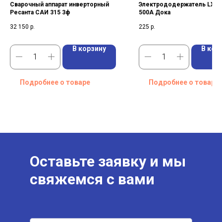
Сварочный аппарат инверторный
Электрододержатель LXEA
Ресанта САИ 315 3ф
500A Дока
32 150
р.
225
р.
В корзину
В кор
Подробнее о товаре
Подробнее о товаре
Оставьте заявку и мы
свяжемся с вами