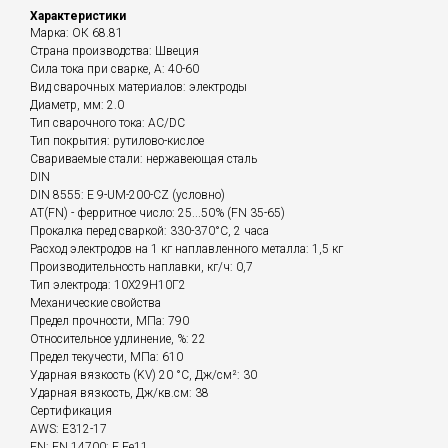
Характеристики
Марка: ОК 68.81
Страна производства: Швеция
Сила тока при сварке, А: 40-60
Вид сварочных материалов: электроды
Диаметр, мм: 2.0
Тип сварочного тока: AC/DC
Тип покрытия: рутилово-кислое
Свариваемые стали: нержавеющая сталь
DIN
DIN 8555: E 9-UM-200-CZ (условно)
АТ(FN) - ферритное число: 25...50% (FN 35-65)
Прокалка перед сваркой: 330-370°С, 2 часа
Расход электродов на 1 кг наплавленного металла: 1,5 кг
Производительность наплавки, кг/ч: 0,7
Тип электрода: 10Х29Н10Г2
Механические свойства
Предел прочности, МПа: 790
Относительное удлинение, %: 22
Предел текучести, МПа: 610
Ударная вязкость (KV) 20 °C, Дж/см²: 30
Ударная вязкость, Дж/кв.см: 38
Сертификация
AWS: E312-17
EN: EN 14700: E Fe11