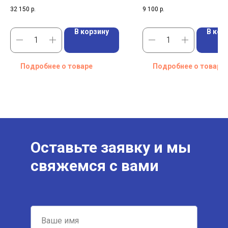
32 150
р.
9 100
р.
В корзину
В кор
Подробнее о товаре
Подробнее о товаре
Оставьте заявку и мы
свяжемся с вами