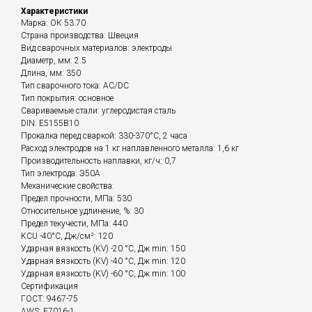
Характеристики
Марка: ОК 53.70
Страна производства: Швеция
Вид сварочных материалов: электроды
Диаметр, мм: 2.5
Длина, мм: 350
Тип сварочного тока: AC/DC
Тип покрытия: основное
Свариваемые стали: углеродистая сталь
DIN: E5155B10
Прокалка перед сваркой: 330-370°С, 2 часа
Расход электродов на 1 кг наплавленного металла: 1,6 кг
Производительность наплавки, кг/ч: 0,7
Тип электрода: Э50А
Механические свойства:
Предел прочности, МПа: 530
Относительное удлинение, %: 30
Предел текучести, МПа: 440
KCU -40°С, Дж/см²: 120
Ударная вязкость (KV) -20 °C, Дж min: 150
Ударная вязкость (KV) -40 °C, Дж min: 120
Ударная вязкость (KV) -60 °C, Дж min: 100
Сертификация
ГОСТ: 9467-75
AWS: E7016-1