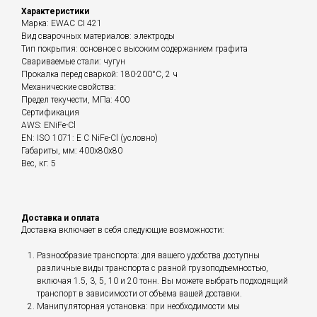
Характеристики
Марка: EWAC CI 421
Вид сварочных материалов: электроды
Тип покрытия: основное с высоким содержанием графита
Свариваемые стали: чугун
Прокалка перед сваркой: 180-200°С, 2 ч
Механические свойства:
Предел текучести, МПа: 400
Сертификация
AWS: ENiFe-Cl
EN: ISO 1071: E C NiFe-Cl (условно)
Габариты, мм: 400x80x80
Вес, кг: 5
Доставка и оплата
Доставка включает в себя следующие возможности:
Разнообразие транспорта: для вашего удобства доступны
различные виды транспорта с разной грузоподъемностью,
включая 1.5, 3, 5, 10 и 20 тонн. Вы можете выбрать подходящий
транспорт в зависимости от объема вашей доставки.
Манипуляторная установка: при необходимости мы