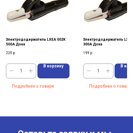
Электрододержатель LXEA 002K
Электрододержатель LXEA
500A Дока
300A Дока
225
р.
199
р.
В корзину
В кор
Подробнее о товаре
Подробнее о товаре