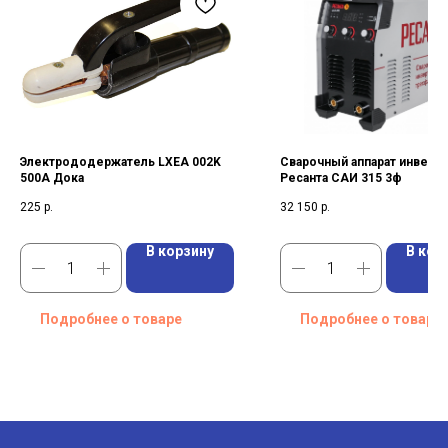
Электрододержатель LXEA 002K
Сварочный аппарат инверт
500A Дока
Ресанта САИ 315 3ф
225
р.
32 150
р.
В корзину
В кор
Подробнее о товаре
Подробнее о товаре