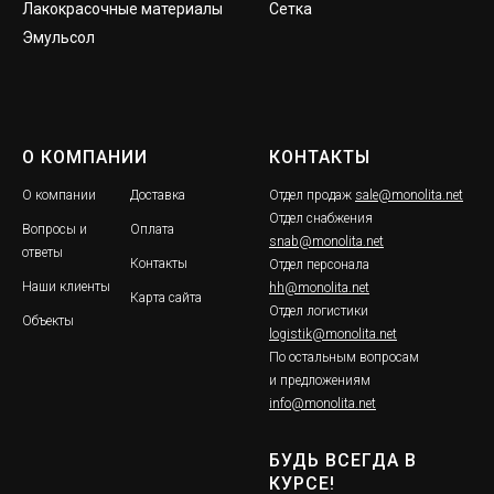
Лакокрасочные материалы
Сетка
Эмульсол
О КОМПАНИИ
КОНТАКТЫ
О компании
Доставка
Отдел продаж
sale@monolita.net
Отдел снабжения
Вопросы и
Оплата
snab@monolita.net
ответы
Контакты
Отдел персонала
Наши клиенты
hh@monolita.net
Карта сайта
Отдел логистики
Объекты
logistik@monolita.net
По остальным вопросам
и предложениям
info@monolita.net
БУДЬ ВСЕГДА В
КУРСЕ!