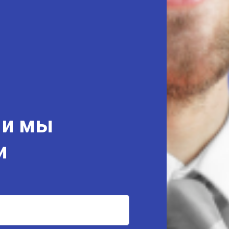
 и мы
и