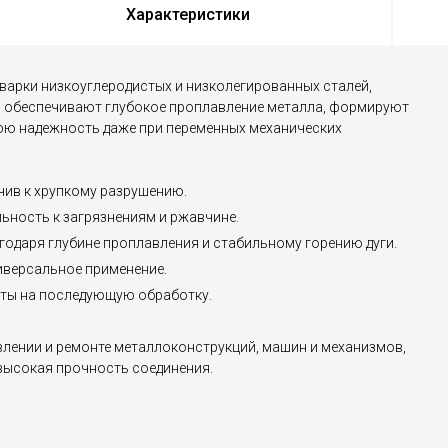
Характеристики
варки низкоуглеродистых и низколегированных сталей,
и обеспечивают глубокое проплавление металла, формируют
ою надежность даже при переменных механических
чив к хрупкому разрушению.
ьность к загрязнениям и ржавчине.
годаря глубине проплавления и стабильному горению дуги.
иверсальное применение.
ты на последующую обработку.
лении и ремонте металлоконструкций, машин и механизмов,
 высокая прочность соединения.