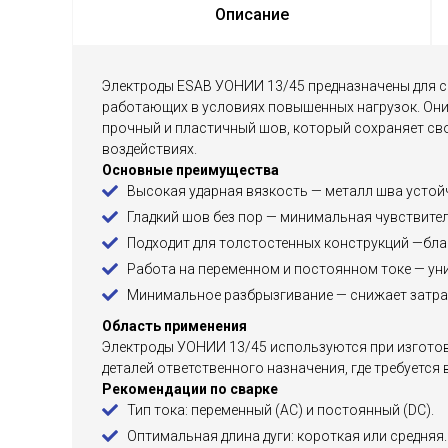
Описание
Электроды ESAB УОНИИ 13/45 предназначены для с
работающих в условиях повышенных нагрузок. Он
прочный и пластичный шов, который сохраняет св
воздействиях.
Основные преимущества
Высокая ударная вязкость — металл шва устой
Гладкий шов без пор — минимальная чувствител
Подходит для толстостенных конструкций —бла
Работа на переменном и постоянном токе — ун
Минимальное разбрызгивание — снижает затра
Область применения
Электроды УОНИИ 13/45 используются при изготов
деталей ответственного назначения, где требуется
Рекомендации по сварке
Тип тока: переменный (AC) и постоянный (DC).
Оптимальная длина дуги: короткая или средняя.