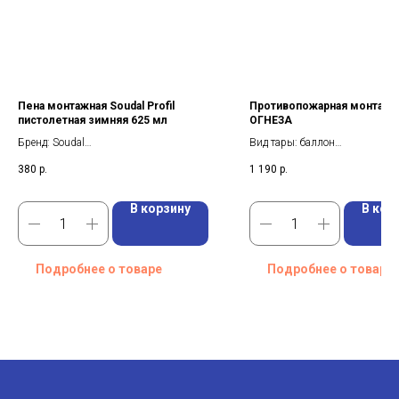
Пена монтажная Soudal Profil
Противопожарная монтажн
пистолетная зимняя 625 мл
ОГНЕЗА
Бренд: Soudal
Вид тары: баллон
Вес брутто: 0,81 кг
Объем вещества в баллоне: 7
380
р.
1 190
р.
Тип: Пена монтажная
Время полного застывания: 2
В корзину
В кор
Подробнее о товаре
Подробнее о товаре