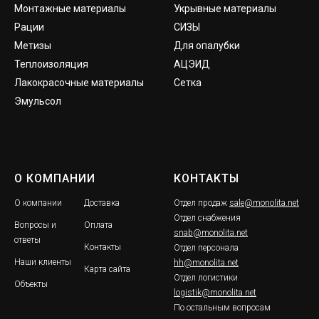
Монтажные материалы
Укрывные материалы
Рации
СИЗЫ
Метизы
Для опалубки
Теплоизоляция
АЦЭИД
Лакокрасочные материалы
Сетка
Эмульсол
О КОМПАНИИ
КОНТАКТЫ
О компании
Доставка
Отдел продаж
sale@monolita.net
Отдел снабжения
Вопросы и
Оплата
snab@monolita.net
ответы
Контакты
Отдел персонала
Наши клиенты
hh@monolita.net
Карта сайта
Отдел логистики
Объекты
logistik@monolita.net
По остальным вопросам