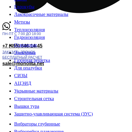
Еврокубы
Лакокрасочные материалы
Метизы
Теплоизоляция
ПН-ПТ С 7:00 ДО 18:00
Гидроизоляция
Освещение
+7 (495) 646-14-45
ЗАКАЗАТЬ ЗВОНОК
Электрика
БЕСПЛАТНЫЙ РАСЧЕТ
Газонная решетка
sale@monolita.net
Для опалубки
СИЗЫ
АЦЭИД
Укрывные материалы
Строительная сетка
Вышки тура
Защитно-улавливающая система (ЗУС)
Вибраторы глубинные
Виброрейки плавающие