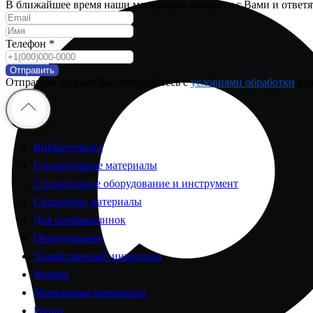
В ближайшее время наши менеджеры свяжутся с Вами и ответя
Телефон *
Отправить
Отправляя данные Вы соглашайтесь с
условиями обработки
ваш
Вибротехника
Строительные материалы
Строительное оборудование и инструмент
Сварочные материалы
Для шлифмашинок
Оборудование
Хозяйственный инвентарь
Фанера
Монтажные материалы
Рации