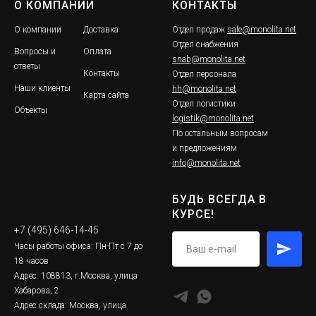
О КОМПАНИИ
КОНТАКТЫ
О компании
Доставка
Отдел продаж
sale@monolita.net
Отдел снабжения
Вопросы и
Оплата
snab@monolita.net
ответы
Контакты
Отдел персонала
Наши клиенты
hh@monolita.net
Карта сайта
Отдел логистики
Объекты
logistik@monolita.net
По остальным вопросам
и предложениям
info@monolita.net
БУДЬ ВСЕГДА В
КУРСЕ!
+7 (495) 646-14-45
Часы работы офиса: Пн-Пт с 7 до
18 часов
Адрес: 108813, г.Москва, улица
Хабарова, 2
Адрес склада: Москва, улица