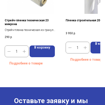
Стрейч-пленка техническая 23
Пленка строительная 200 
микрона
Стрейч-пленка техническая из гранул
3 950
р.
второго сорта, низкая цена, , вес
290
р.
рулона 2 кг
В кор
В корзину
Подробнее о товаре
Подробнее о товаре
Оставьте заявку и мы