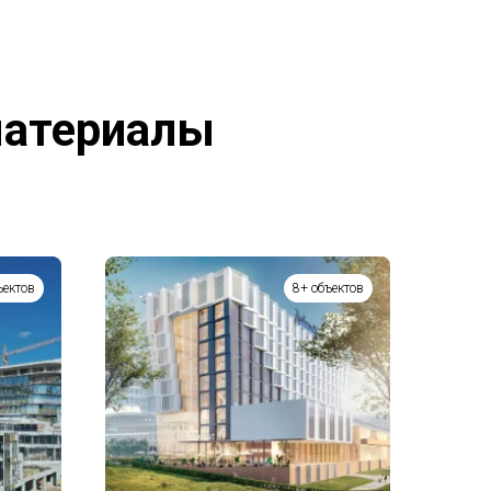
материалы
ъектов
8+ объектов