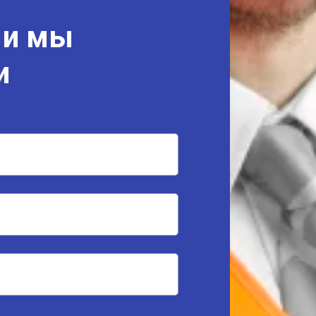
 и мы
и