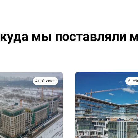
куда мы поставляли 
4+ объектов
6+ об