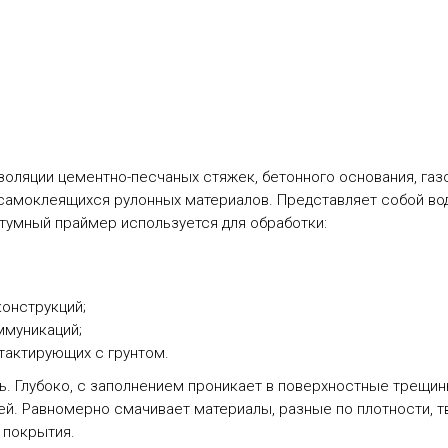
золяции цементно-песчаных стяжек, бетонного основания, газо
самоклеящихся рулонных материалов. Представляет собой во
 Битумный праймер используется для обработки:
конструкций;
ммуникаций;
тактирующих с грунтом.
. Глубоко, с заполнением проникает в поверхностные трещин
ей. Равномерно смачивает материалы, разные по плотности, т
 покрытия.