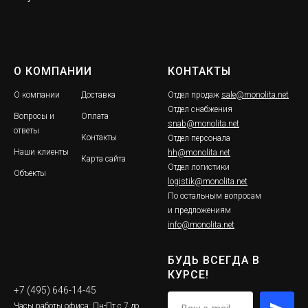
О КОМПАНИИ
КОНТАКТЫ
О компании
Доставка
Отдел продаж
sale@monolita.net
Отдел снабжения
Вопросы и
Оплата
snab@monolita.net
ответы
Контакты
Отдел персонала
Наши клиенты
hh@monolita.net
Карта сайта
Отдел логистики
Объекты
logistik@monolita.net
По остальным вопросам
и предложениям
info@monolita.net
БУДЬ ВСЕГДА В
КУРСЕ!
+7 (495) 646-14-45
Часы работы офиса: Пн-Пт с 7 до