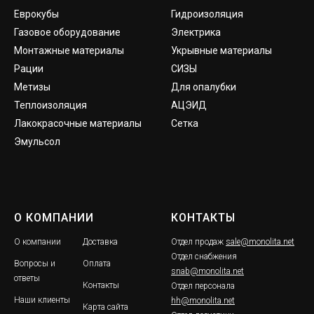
Еврокубы
Гидроизоляция
Газовое оборудование
Электрика
Монтажные материалы
Укрывные материалы
Рации
СИЗЫ
Метизы
Для опалубки
Теплоизоляция
АЦЭИД
Лакокрасочные материалы
Сетка
Эмульсол
О КОМПАНИИ
КОНТАКТЫ
О компании
Доставка
Отдел продаж
sale@monolita.net
Отдел снабжения
Вопросы и
Оплата
snab@monolita.net
ответы
Контакты
Отдел персонала
Наши клиенты
hh@monolita.net
Карта сайта