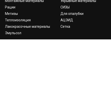
Монтажные материалы
Укрывные материалы
Рации
СИЗЫ
Метизы
Для опалубки
Теплоизоляция
АЦЭИД
Лакокрасочные материалы
Сетка
Эмульсол
О КОМПАНИИ
КОНТАКТЫ
О компании
Доставка
Отдел продаж
sale@monolita.net
Отдел снабжения
Вопросы и
Оплата
snab@monolita.net
ответы
Контакты
Отдел персонала
Наши клиенты
hh@monolita.net
Карта сайта
Отдел логистики
Объекты
logistik@monolita.net
По остальным вопросам
и предложениям